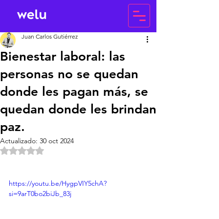
Juan Carlos Gutiérrez
Bienestar laboral: las
personas no se quedan
donde les pagan más, se
quedan donde les brindan
paz.
Actualizado:
30 oct 2024
Obtuvo NaN de 5 estrellas.
https://youtu.be/HygpVIY5chA?
si=9arT0bo2biJb_83j