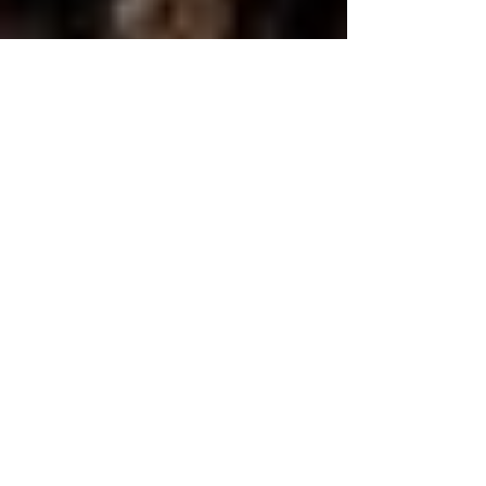
Juan Carlos Gutiérrez
15 may 2020
6 lecciones de
emprendimiento de
Breaking Bad
Breaking Bad es una serie que ha logrado
captar la atención de millones espectadores
en todo el mundo. Sus personajes
contradictorios,...