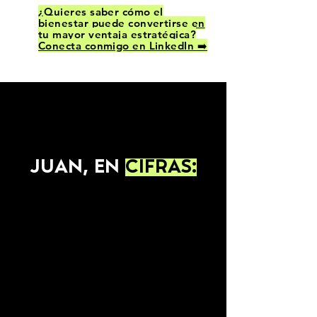
¿Quieres saber cómo el
bienestar puede convertirse en
tu mayor ventaja estratégica?
Conecta conmigo en LinkedIn ➡️
JUAN, EN
CIFRAS:
+1.000
EMPRESAS
Como CEO de
Universo Welu
, he
acompañado a más de mil empresas
en el desarrollo de cultura,
formación de habilidades y calidad
de vida.