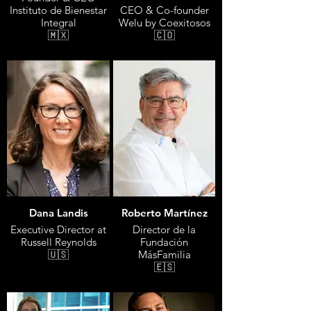
Instituto de Bienestar
CEO & Co-founder
Integral
Welu by Coexitosos
🇲🇽
🇨🇴
Dana Landis
Roberto Martínez
Executive Director at
Director de la
Russell Reynolds
Fundación
🇺🇸
MásFamilia
🇪🇸