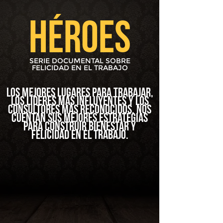
​HéROES
SERIE DOCUMENTAL SOBRE
FELICIDAD EN EL TRABAJO
LOS MEJORES LUGARES PARA TRABAJAR,
LOS LÍDERES MÁS INFLUYENTES Y LOS
CONSULTORES MÁS RECONOCIDOS, NOS
CUENTAN SUS MEJORES ESTRATEGIAS
PARA CONSTRUIR BIENESTAR Y
FELICIDAD EN EL TRABAJO.