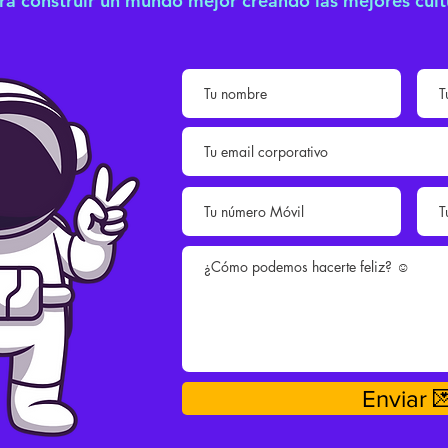
ra construir un mundo mejor creando las mejores cult
Enviar 