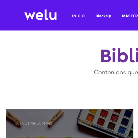
INICIO
Blacksip
MÁSTER
Bibl
Contenidos que 
Juan Carlos Gutiérrez