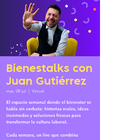
Bienestalks con
Juan Gutiérrez
mar, 08 jul
  |  
Virtual
El espacio semanal donde el bienestar se
habla sin corbata: historias reales, ideas
incómodas y soluciones frescas para
transformar la cultura laboral.
Cada semana, un live que combina