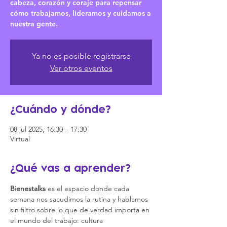
cabeza, corazón y coraje para repensar
cómo trabajamos, lideramos y cuidamos a
nuestra gente.
Ya no es posible registrarse
Ver otros eventos
¿Cuándo y dónde?
08 jul 2025, 16:30 – 17:30
Virtual
¿Qué vas a aprender?
Bienestalks
 es el espacio donde cada 
semana nos sacudimos la rutina y hablamos 
sin filtro sobre lo que de verdad importa en 
el mundo del trabajo: cultura 