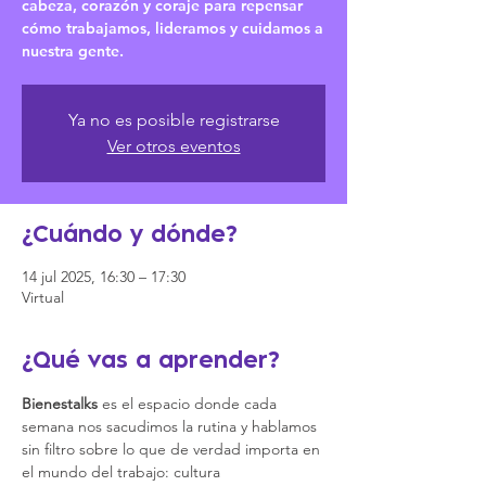
cabeza, corazón y coraje para repensar
cómo trabajamos, lideramos y cuidamos a
nuestra gente.
Ya no es posible registrarse
Ver otros eventos
¿Cuándo y dónde?
14 jul 2025, 16:30 – 17:30
Virtual
¿Qué vas a aprender?
Bienestalks
 es el espacio donde cada 
semana nos sacudimos la rutina y hablamos 
sin filtro sobre lo que de verdad importa en 
el mundo del trabajo: cultura 