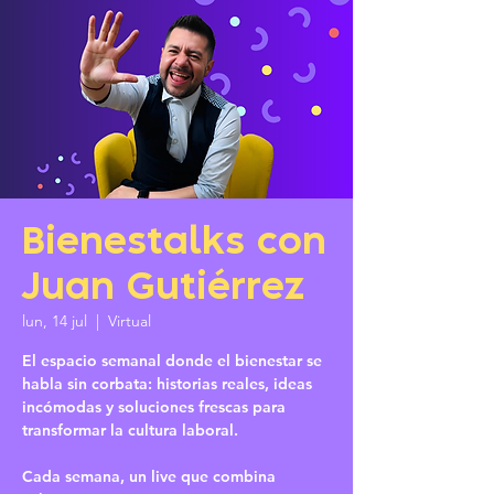
Bienestalks con
Juan Gutiérrez
lun, 14 jul
  |  
Virtual
El espacio semanal donde el bienestar se
habla sin corbata: historias reales, ideas
incómodas y soluciones frescas para
transformar la cultura laboral.
Cada semana, un live que combina