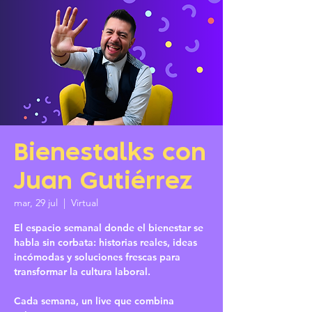
Bienestalks con
Juan Gutiérrez
mar, 29 jul
  |  
Virtual
El espacio semanal donde el bienestar se
habla sin corbata: historias reales, ideas
incómodas y soluciones frescas para
transformar la cultura laboral.
Cada semana, un live que combina