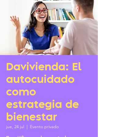
Davivienda: El
autocuidado
como
estrategia de
bienestar
jue, 24 jul
  |  
Evento privado