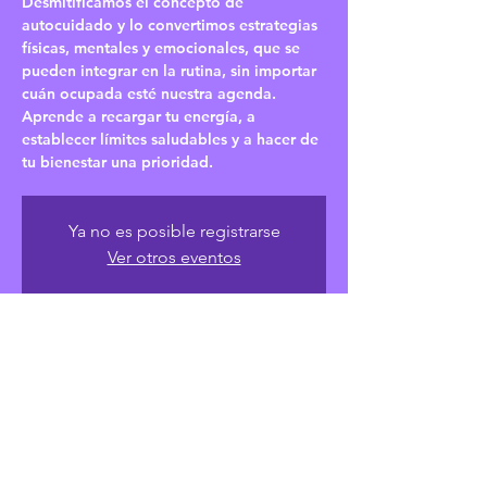
Desmitificamos el concepto de
autocuidado y lo convertimos estrategias
físicas, mentales y emocionales, que se
pueden integrar en la rutina, sin importar
cuán ocupada esté nuestra agenda.
Aprende a recargar tu energía, a
establecer límites saludables y a hacer de
tu bienestar una prioridad.
Ya no es posible registrarse
Ver otros eventos
¿Cuándo y dónde?
24 jul 2025, 8:00
Evento privado
Compártelo con el