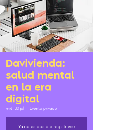
Davivienda:
salud mental
en la era
digital
mié, 30 jul
  |  
Evento privado
Ya no es posible registrarse