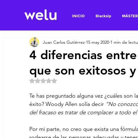
INICIO
Blacksip
MÁSTER
Juan Carlos Gutiérrez
15 may 2020
1 min de lectu
4 diferencias entr
que son exitosos y
Obtuvo NaN de 5 estrellas.
Te has preguntado alguna vez ¿cuáles son las
éxito? Woody Allen solía decir 
“No conozco l
del fracaso es tratar de complacer a todo e
Por mi parte, no creo que exista una fórmula
rodearse de las personas adecuadas y tener u