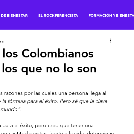
 DE BIENESTAR
EL ROCKFERENCISTA
FORMACIÓN Y BIENEST
ra
e los Colombianos
 los que no lo son
 razones por las cuales una persona llega al 
a fórmula para el éxito. Pero sé que la clave 
l mundo”.
 para el éxito, pero creo que tener una 
na actitud positiva frente a la vida, determinan 