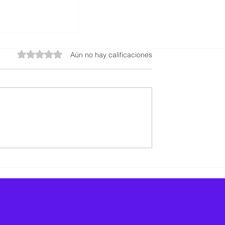
Obtuvo 0 de 5 estrellas.
Aún no hay calificaciones
 no es un lujo,
 liderazgo.