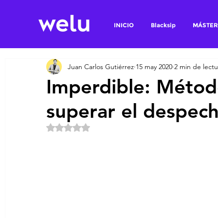
INICIO
Blacksip
MÁSTER
Juan Carlos Gutiérrez
15 may 2020
2 min de lectu
Imperdible: Método
superar el despec
Obtuvo NaN de 5 estrellas.