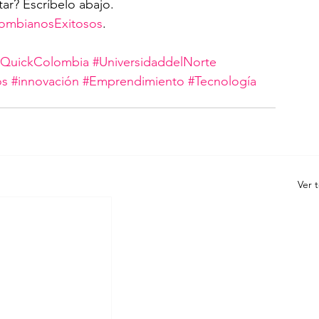
ar? Escríbelo abajo.
ombianosExitosos
.
#QuickColombia
#UniversidaddelNorte
os
#innovación
#Emprendimiento
#Tecnología
Ver 