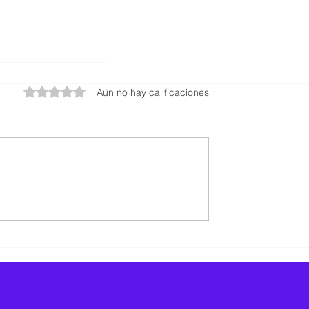
Obtuvo 0 de 5 estrellas.
Aún no hay calificaciones
o mejorar la
n mi jefe? Sigue
sejos.