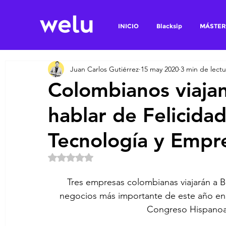
INICIO
Blacksip
MÁSTER
Juan Carlos Gutiérrez
15 may 2020
3 min de lectu
Colombianos viaja
hablar de Felicida
Tecnología y Empr
Obtuvo NaN de 5 estrellas.
Tres empresas colombianas viajarán a Bo
negocios más importante de este año en 
Congreso Hispanoa