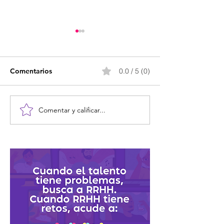
Comentarios
0.0 / 5 (0)
Comentar y calificar...
El Bienestar no es un
La cultura orga
lujo, es el nuevo
no se improvisa:
liderazgo.
construye (y ta
juega)