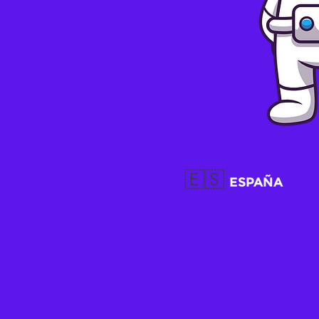
🇪🇸
ESPAÑA