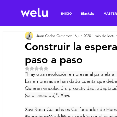
INICIO
Blacksip
MÁSTER
Juan Carlos Gutiérrez
16 jun 2020
1 min de lectur
Construir la esper
paso a paso
Obtuvo NaN de 5 estrellas.
"Hay otra revolución empresarial paralela a 
Las empresas se han dado cuenta que deben 
Quieren vinculación, proactividad, adaptació
(valor añadido)". Xavi.
Xavi Roca-Cusachs es Co-fundador de Human
#HappinessWorldWeek
 podrás ver el camin