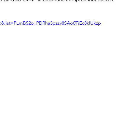
k&list=PLmBS2o_PDRha3pzzv8SAo0TiEc8klUkzp