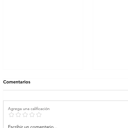
Comentarios
Agrega una calificación
La formación corporativa
El Bienestar
Escribir un comentario...