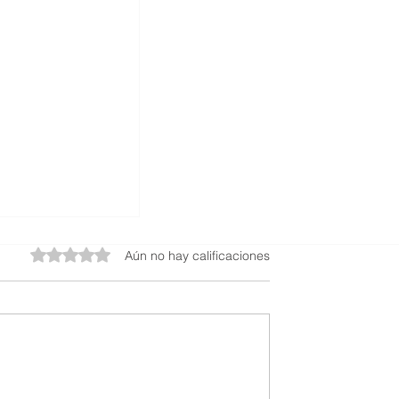
Obtuvo 0 de 5 estrellas.
Aún no hay calificaciones
 no es un lujo,