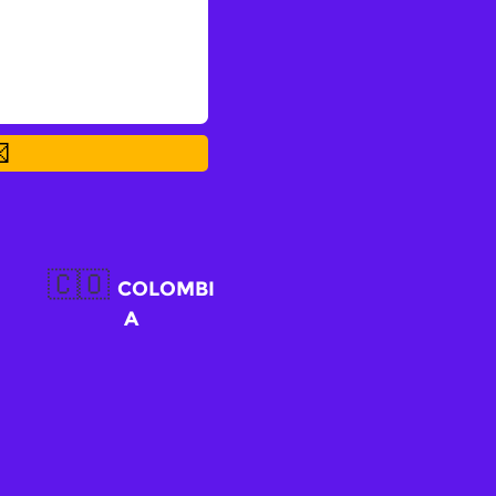

🇨🇴
COLOMBI
A