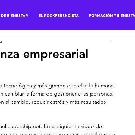
 DE BIENESTAR
EL ROCKFERENCISTA
FORMACIÓN Y BIENEST
a
anza empresarial
la tecnológica y más grande que ella: la humana. 
cambiar la forma de gestionar a las personas. 
n al cambio, reducir estrés y más resultados 
Leadership.net. En el siguiente vídeo de 
o para construir la esperanza empresarial paso a 