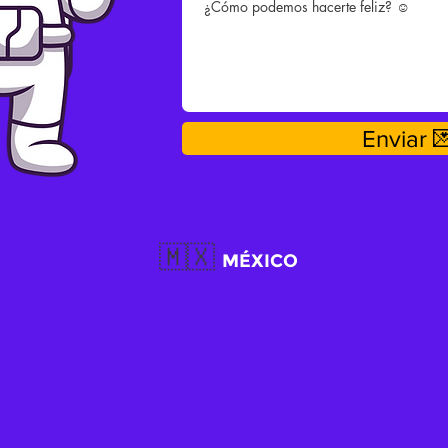
Enviar 
🇲🇽
MÉXICO