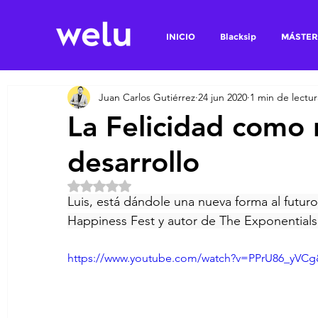
INICIO
Blacksip
MÁSTER
Juan Carlos Gutiérrez
24 jun 2020
1 min de lectur
La Felicidad como
desarrollo
Obtuvo NaN de 5 estrellas.
Luis, está dándole una nueva forma al futuro
Happiness Fest y autor de The Exponentials
https://www.youtube.com/watch?v=PPrU86_yVCg