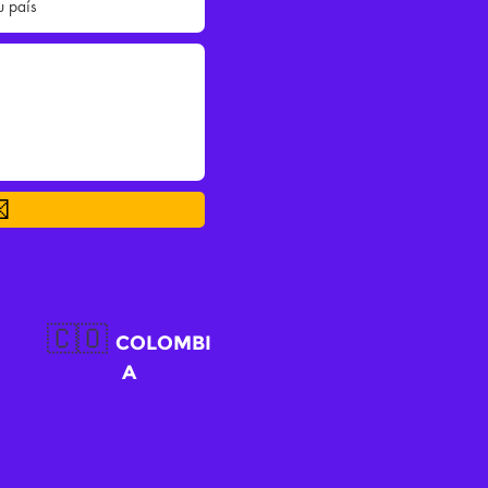

🇨🇴
COLOMBI
A