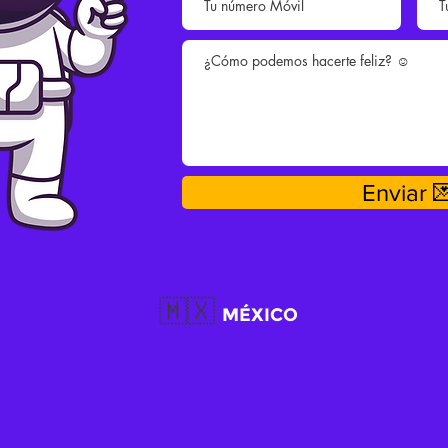
Enviar 
🇲🇽
MÉXICO