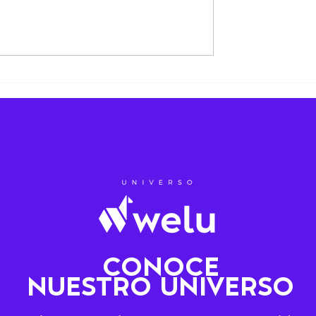
 no es un lujo,
 liderazgo.
CONOCE
NUESTRO UNIVERSO