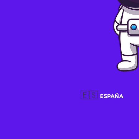
🇪🇸
ESPAÑA