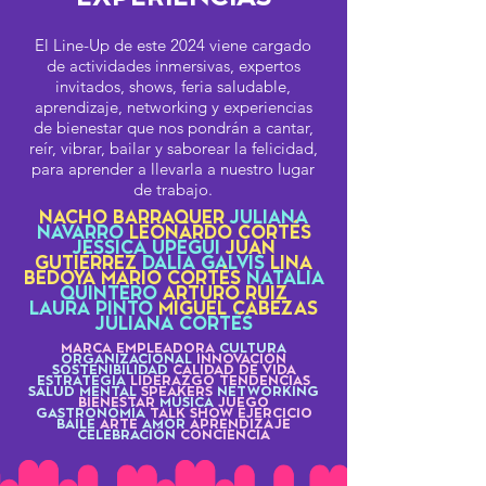
El Line-Up de este 2024 viene cargado
de actividades
inmersivas
, expertos
invitados, shows, feria saludable,
aprendizaje, networking y experiencias
de bienestar que nos pondrán a cantar,
reír, vibrar, bailar y saborear la felicidad,
para aprender a llevarla a nuestro lugar
de trabajo.
NACHO BARRAQUER
JULIANA
NAVARRO
LEONARDO CORTÉS
JESSICA UPEGUI
JUAN
GUTIÉRREZ
DALIA GALVIS
LINA
BEDOYA MARIO CORTÉS
NATALIA
QUINTERO
ARTURO RUIZ
LAURA PINTO
MIGUEL CABEZAS
JULIANA CORTÉS
MARCA EMPLEADORA
CULTURA
ORGANIZACIONAL
INNOVACIÓN
SOSTENIBILIDAD
CALIDAD DE VIDA
ESTRATEGIA
LIDERAZGO TENDENCIAS
SALUD MENTAL
SPEAKERS
NETWORKING
BIENESTAR
MÚSICA
JUEGO
GASTRONOMÍA
TALK SHOW EJERCICIO
BAILE
ARTE
AMOR
APRENDIZAJE
CELEBRACIÓN
CONCIENCIA