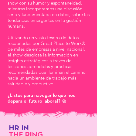
show con su humor y espontaneidad,
mientras incorporamos una discusión
seria y fundamentada en datos, sobre las
tendencias emergentes en la gestión
humana.
Utilizando un vasto tesoro de datos
recopilados por Great Place to Work®
de miles de empresas a nivel nacional,
el show desglosa la información en
insights estratégicos a través de
lecciones aprendidas y prácticas
recomendadas que iluminan el camino
hacia un ambiente de trabajo más
saludable y productivo.
¿Listos para navegar lo que nos
depara el futuro laboral? 🚀
HR IN
THE RING