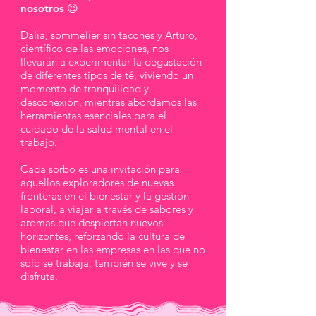
nosotros 😉
Dalia, sommelier sin tacones y Arturo,
científico de las emociones, nos
llevarán a experimentar la degustación
de diferentes tipos de té, viviendo un
momento de tranquilidad y
desconexión, mientras abordamos las
herramientas esenciales para el
cuidado de la salud mental en el
trabajo.
Cada sorbo es una invitación para
aquellos exploradores de nuevas
fronteras en el bienestar y la gestión
laboral, a viajar a través de sabores y
aromas que despiertan nuevos
horizontes,
reforzando la cultura de
bienestar en las empresas
en las que no
solo se trabaja, también se vive y se
disfruta.