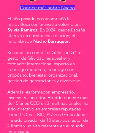
Conoce más sobre Nacho
El año pasado nos acompañó la
maravillosa conferencista colombiana
Sylvia Ramírez.
En 2024, desde España
aterriza en nuestra constelación, el
renombrado
Nacho Barraquer.
Reconocido como “el Gefe con G”, el
gestor de felicidad, es speaker y
formador internacional experto en
liderazgo moderno, liderazgo con
propósito, bienestar organizacional,
gestión de generaciones y diversidad.
Además, es formador, empresario,
inversor y consultor. Ha sido durante más
de 15 años CEO en 3 multinacionales, ha
sido directivo en empresas reputadas
como L´Oréal, BIC, PUIG o Grupo Jané.
Ha sido creador de 10 start-ups, autor de
4 libros y un alto referente en el mundo
empresarial.