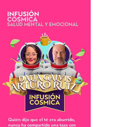
INFUSIÓN
CÓSMICA
SALUD MENTAL Y EMOCIONAL
Quién dijo que el té era aburrido,
nunca ha compartido una taza con