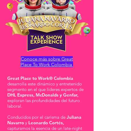
Conoce más sobre Great
Place To Work Colombia
Great Place to Work®
Colombia
desarrolla este dinámico y entretenido
segmento en el que líderes expertos de
DHL Express, McDonalds y Genfar,
exploran las profundidades del futuro
laboral.
Conducidos por el carisma de
Juliana
Navarro
y
Leonardo Cortés,
capturamos la esencia de un late-night