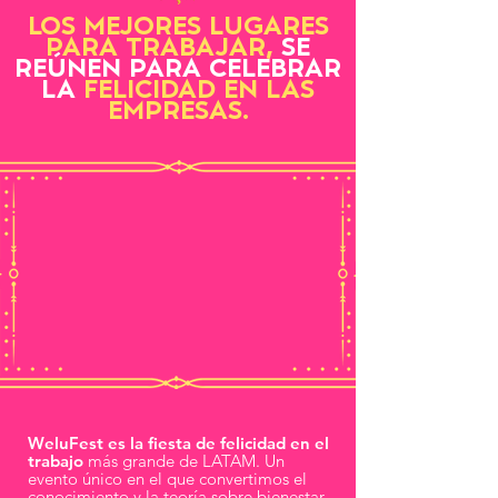
LOS MEJORES LUGARES
PARA TRABAJAR,
SE
REÚNEN PARA CELEBRAR
LA
FELICIDAD EN LAS
EMPRESAS.
WeluFest es la fiesta de felicidad en el
trabajo
más grande de LATAM. Un
evento único en el que convertimos el
conocimiento y la teoría sobre bienestar,