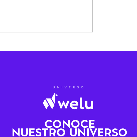
 no es un lujo,
 liderazgo.
CONOCE
NUESTRO UNIVERSO