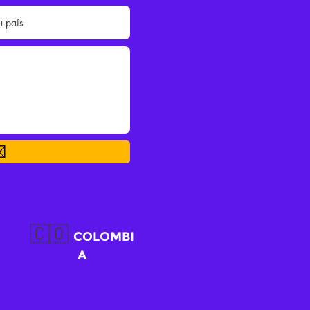

🇨🇴
COLOMBI
A