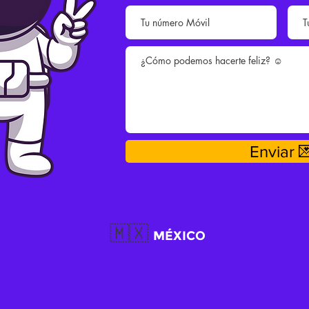
Enviar 
🇲🇽
MÉXICO