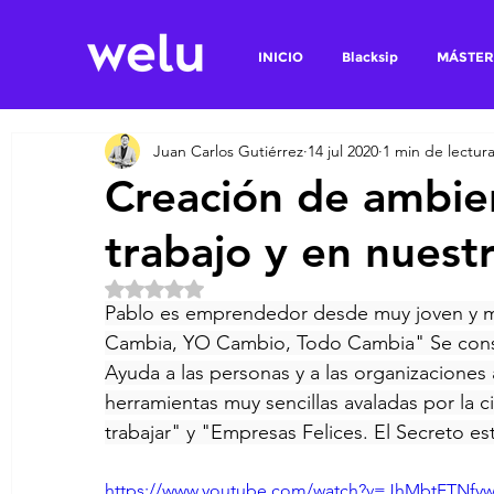
INICIO
Blacksip
MÁSTER
Juan Carlos Gutiérrez
14 jul 2020
1 min de lectur
Creación de ambien
trabajo y en nuest
Obtuvo NaN de 5 estrellas.
Pablo es emprendedor desde muy joven y mo
Cambia, YO Cambio, Todo Cambia" Se consi
Ayuda a las personas y a las organizaciones a
herramientas muy sencillas avaladas por la c
trabajar" y "Empresas Felices. El Secreto e
https://www.youtube.com/watch?v=JhMbtETNfy