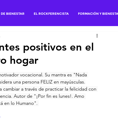
 DE BIENESTAR
EL ROCKFERENCISTA
FORMACIÓN Y BIENEST
a
tes positivos en el
ro hogar
tivador vocacional. Su mantra es "Nada 
dera una persona FELIZ en mayúsculas.
 cambiar a través de practicar la felicidad con 
iencia. Autor de "¡Por fin es lunes!. Amo 
stá en lo Humano". 
w