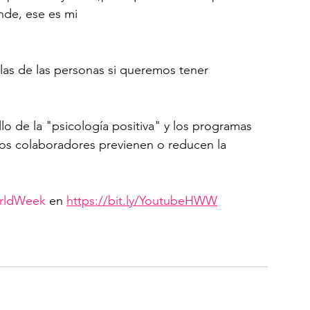
nde, ese es mi
as de las personas si queremos tener 
llo de la "psicología positiva" y los programas 
los colaboradores previenen o reducen la 
rldWeek
 en 
https://bit.ly/YoutubeHWW