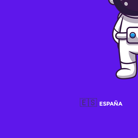
🇪🇸
ESPAÑA