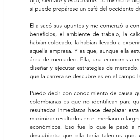
dijo; siéntate y escúchame. Lo mismo le digo 
si puede prepárese un café del occidente d
Ella sacó sus apuntes y me comenzó a conta
beneficios, el ambiente de trabajo, la ca
habían colocado, la habían llevado a experi
aquella empresa. Y es que, aunque ella est
área de mercadeo. Ella, una economista en
diseñar y ejecutar estrategias de mercado
que la carrera se descubre es en el campo la
Puedo decir con conocimiento de causa que
colombianas es que no identifican para q
resultados inmediatos hace desplazar esta
maximizar resultados en el mediano o largo 
económicos. Eso fue lo que le pasó a mi 
descubierto que ella tenía talentos que, 